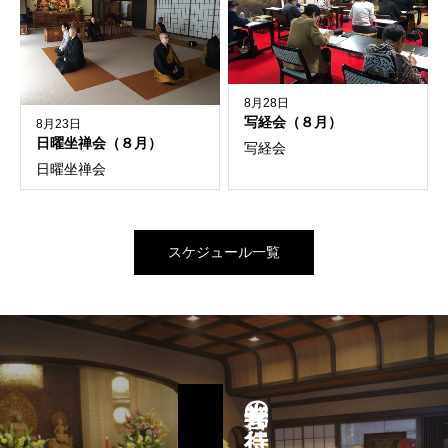
8月28日
写経会（８月）
8月23日
日曜坐禅会（８月）
写経会
日曜坐禅会
スケジュール一覧
善光寺の行持