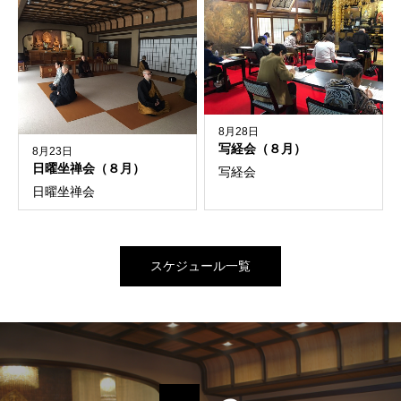
8月28日
写経会（８月）
8月23日
日曜坐禅会（８月）
写経会
日曜坐禅会
スケジュール一覧
善光寺の行持