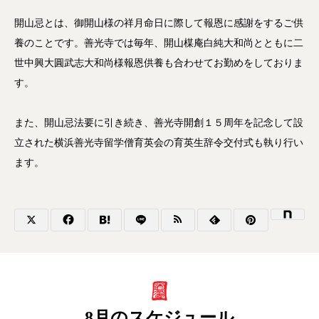
開山忌とは、御開山様の祥月命日に際して報恩に感謝をするご供
養のことです。善光寺では毎年、開山楳庵白純大和尚とともに二
世中興大圓武志大和尚様報恩供養も合わせてお勤めをしておりま
す。
また、開山忌法要に引き続き、善光寺開創１５周年を記念して設
立された横浜善光寺留学僧育英会の育英生辞令交付式も執り行い
ます。
8月のスケジュール