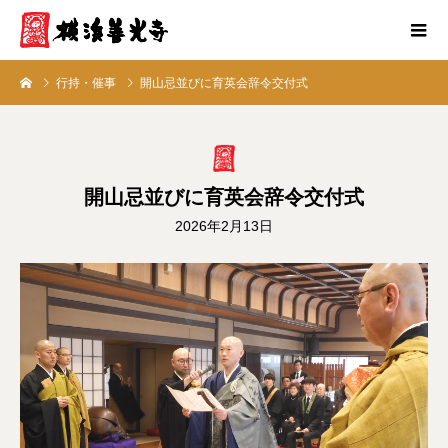
行持・催事
開山忌並びに育英会辞令交付式
開山忌並びに育英会辞令交付式
2026年2月13日