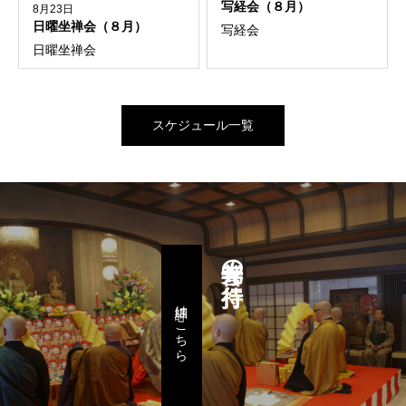
写経会（８月）
8月23日
日曜坐禅会（８月）
写経会
日曜坐禅会
スケジュール一覧
善光寺の行持
詳細はこちら