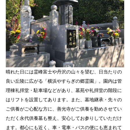
晴れた日には霊峰富士や丹沢の山々を望む、日当たりの
良い丘陵に広がる「横浜やすらぎの郷霊園」。園内は管
理棟礼拝堂・駐車場などがあり、墓苑や礼拝堂の階段に
はリフトを設置してあります。また、墓地継承・先々の
ご供養がご心配な方に、善光寺がご供養を勤めさせてい
ただく永代供養墓も整え、安心してお参りしていただけ
ます。都心にも近く、車・電車・バスの便にも恵まれて