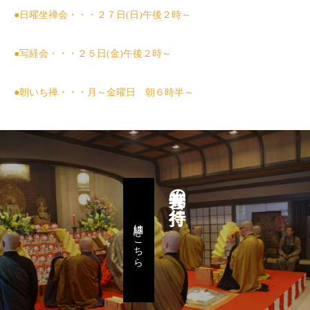
●日曜坐禅会・・・２７日(日)午後２時～
●写経会・・・２５日(金)午後２時～
●朝いち禅・・・月～金曜日 朝６時半～
善光寺の行持
詳細はこちら