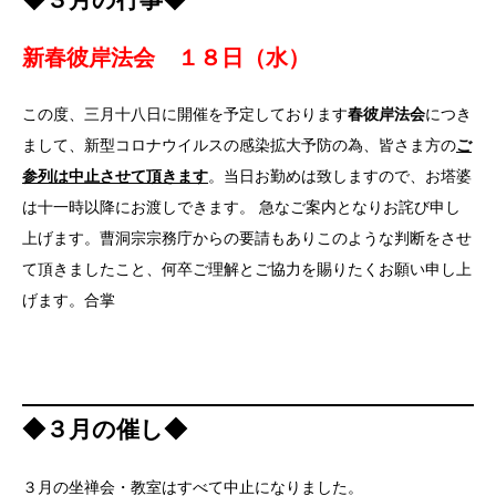
新春彼岸法会 １８日（水）
この度、三月十八日に開催を予定しております
春彼岸法会
につき
まして、新型コロナウイルスの感染拡大予防の為、皆さま方の
ご
参列は中止させて頂きます
。当日お勤めは致しますので、お塔婆
は十一時以降にお渡しできます。 急なご案内となりお詫び申し
上げます。曹洞宗宗務庁からの要請もありこのような判断をさせ
て頂きましたこと、何卒ご理解とご協力を賜りたくお願い申し上
げます。合掌
前１０時３０分・午後２時
◆３月の催し◆
３月の坐禅会・教室はすべて中止になりました。