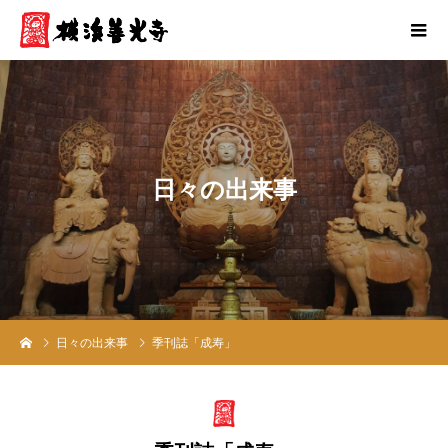
日
々
の
出
来
事
日々の出来事
季刊誌「成寿」