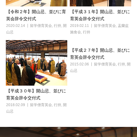
【平成３１年】開山忌、並びに
【令和２年】開山忌、並びに育
育英会辞令交付式
英会辞令交付式
2019.02.11
留学僧育英会
,
盂蘭盆
2020.02.14
留学僧育英会
,
行持
,
開
施食会
,
行持
山忌
【平成２７年】開山忌、並びに
育英会辞令交付式
2015.02.06
留学僧育英会
,
行持
,
開
山忌
【平成３０年】開山忌、並びに
育英会辞令交付式
2018.02.09
留学僧育英会
,
行持
,
開
山忌