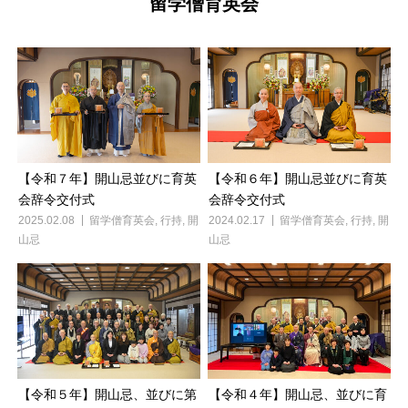
留学僧育英会
【令和７年】開山忌並びに育英
【令和６年】開山忌並びに育英
会辞令交付式
会辞令交付式
2025.02.08
留学僧育英会
,
行持
,
開
2024.02.17
留学僧育英会
,
行持
,
開
山忌
山忌
【令和５年】開山忌、並びに第
【令和４年】開山忌、並びに育