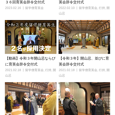
３６回育英会辞令交付式
英会辞令交付式
2023.02.16
留学僧育英会
2022.02.10
留学僧育英会
,
行持
,
開
山忌
【動画】令和３年開山忌ならび
【令和３年】開山忌、並びに育
に育英会辞令交付式
英会辞令交付式
2021.02.18
留学僧育英会
,
行持
,
開
2021.02.18
留学僧育英会
,
行持
,
開
山忌
山忌