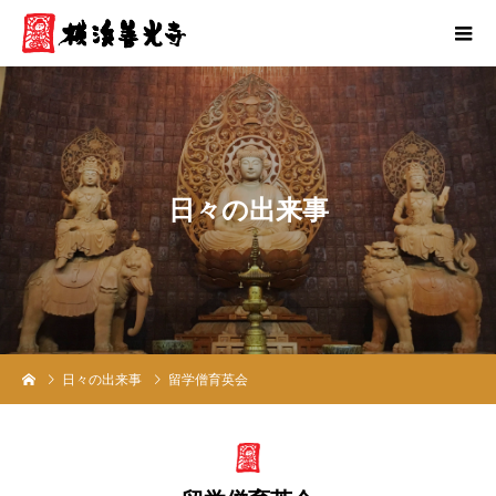
日
々
の
出
来
事
日々の出来事
留学僧育英会