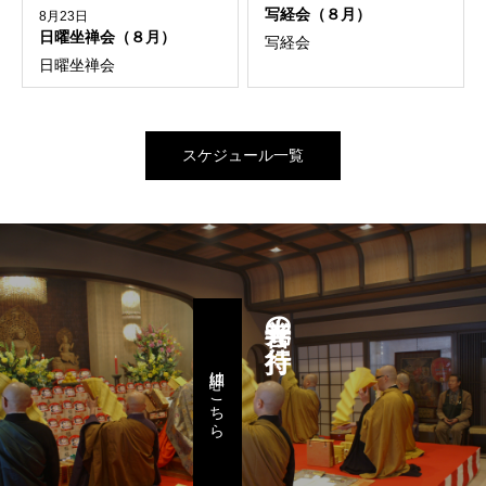
写経会（８月）
8月23日
日曜坐禅会（８月）
写経会
日曜坐禅会
スケジュール一覧
善光寺の行持
詳細はこちら